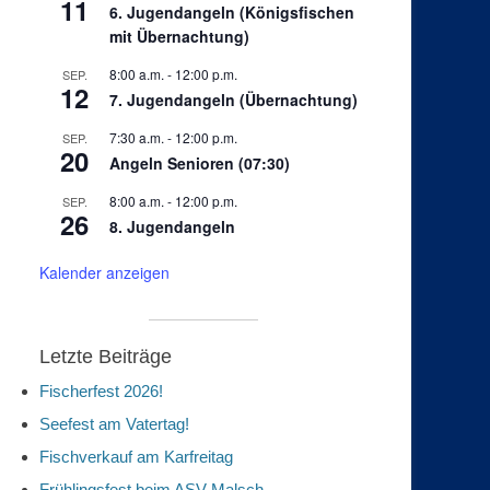
11
6. Jugendangeln (Königsfischen
mit Übernachtung)
8:00 a.m.
-
12:00 p.m.
SEP.
12
7. Jugendangeln (Übernachtung)
7:30 a.m.
-
12:00 p.m.
SEP.
20
Angeln Senioren (07:30)
8:00 a.m.
-
12:00 p.m.
SEP.
26
8. Jugendangeln
Kalender anzeigen
Letzte Beiträge
Fischerfest 2026!
Seefest am Vatertag!
Fischverkauf am Karfreitag
Frühlingsfest beim ASV Malsch