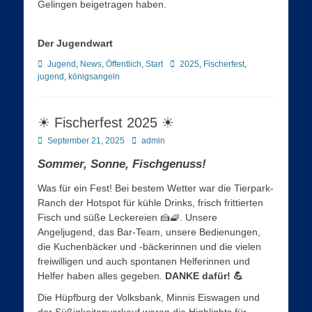
Gelingen beigetragen haben.
Der Jugendwart
Kategorien
Schlagworte
Jugend
,
News
,
Öffentlich
,
Start
2025
,
Fischerfest
,
jugend
,
königsangeln
☀ Fischerfest 2025 ☀
Posted
Autor
September 21, 2025
admin
on
Sommer, Sonne, Fischgenuss!
Was für ein Fest! Bei bestem Wetter war die Tierpark-
Ranch der Hotspot für kühle Drinks, frisch frittierten
Fisch und süße Leckereien 🍰🧇. Unsere
Angeljugend, das Bar-Team, unsere Bedienungen,
die Kuchenbäcker und -bäckerinnen und die vielen
freiwilligen und auch spontanen Helferinnen und
Helfer haben alles gegeben.
DANKE dafür! 💪
Die Hüpfburg der Volksbank, Minnis Eiswagen und
der Süßigkeitenverkauf waren die Highlights für