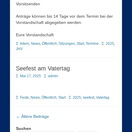
Vorsitzenden
Anträge können bis 14 Tage vor dem Termin bei der
Vorstandschaft abgegeben werden.
Eure Vorstandschaft
Kategorien
Schlagworte
Intern
,
News
,
Öffentlich
,
Sitzungen
,
Start
,
Termine
2025
,
JHV
Seefest am Vatertag
Posted
Autor
Mai 17, 2025
admin
on
Kategorien
Schlagworte
Feste
,
News
,
Öffentlich
,
Start
2025
,
seefest
,
Vatertag
Beitragsnavigation
←
Ältere Beiträge
Suchen