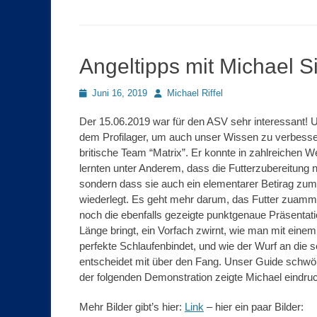
Angeltipps mit Michael S
Posted
Autor
Juni 16, 2019
Michael Riffel
on
Der 15.06.2019 war für den ASV sehr interessant! 
dem Profilager, um auch unser Wissen zu verbesse
britische Team “Matrix”. Er konnte in zahlreichen W
lernten unter Anderem, dass die Futterzubereitung n
sondern dass sie auch ein elementarer Betirag zum g
wiederlegt. Es geht mehr darum, das Futter zua
noch die ebenfalls gezeigte punktgenaue Präsentat
Länge bringt, ein Vorfach zwirnt, wie man mit ein
perfekte Schlaufenbindet, und wie der Wurf an die sel
entscheidet mit über den Fang. Unser Guide schwör
der folgenden Demonstration zeigte Michael eindruck
Mehr Bilder gibt’s hier:
Link
– hier ein paar Bilder: