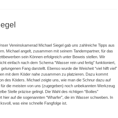
iegel
Unser Vereinskamerad Michael Siegel gab uns zahlreiche Tipps aus
rn. Michael angelt, zusammen mit seinem Tandempartner, für das
ettbewerben sein Können erfolgreich unter Beweis stellen. Wir
icht einfach nach dem Schema “Wasser rein und fertig” funktioniert,
elungenen Fang darstellt. Ebenso wurde die Weisheit “viel hilft viel”
mmen mit dem Köder nahe zusammen zu platzieren. Dazu kommt
ion des Köders. Michael zeigte uns, wie man die Schnur dazu auf
em für die meisten von uns (zugegeben) noch unbekannten Werkzeug
be Stelle präzise gelingt. Die Wahl des richtigen “Boilies”
t hier auf die sogenannten “Wharfer”, die im Wasser schweben. In
svoll, was eine schnelle Fangfolge ist.