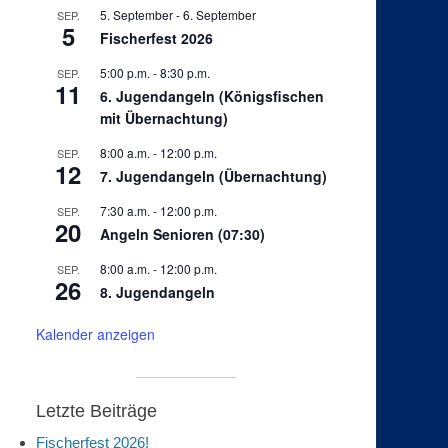
5. September
-
6. September
SEP.
5
Fischerfest 2026
5:00 p.m.
-
8:30 p.m.
SEP.
11
6. Jugendangeln (Königsfischen
mit Übernachtung)
8:00 a.m.
-
12:00 p.m.
SEP.
12
7. Jugendangeln (Übernachtung)
7:30 a.m.
-
12:00 p.m.
SEP.
20
Angeln Senioren (07:30)
8:00 a.m.
-
12:00 p.m.
SEP.
26
8. Jugendangeln
Kalender anzeigen
Letzte Beiträge
Fischerfest 2026!