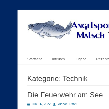
Die Mälscher Angler im Netz
ASV Malsch 1978 
Primäres Menü
Zum
Startseite
Internes
Jugend
Rezept
Inhalt
springen
Kategorie:
Technik
Die Feuerwehr am See
Posted
Autor
Juni 26, 2022
Michael Riffel
on