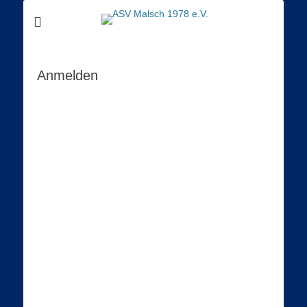
Die Mälscher Angler im Netz
ASV Malsch 1978
e.V.
Anmelden
Benutzername oder E-Mail
Passwort
Angemeldet bleiben
Registrieren
Passwort vergessen?